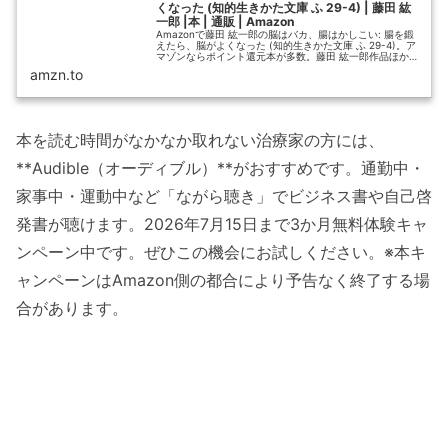
くなった (知的生きかた文庫 ふ 29-4) | 藤田 紘
一郎 |本 | 通販 | Amazon
Amazonで藤田 紘一郎の脳はバカ、腸はかしこい: 腸を鍛
えたら、脳がよくなった (知的生きかた文庫 ふ 29-4)。ア
マゾンならポイント還元本が多数。藤田 紘一郎作品ほか、
お急ぎ便対象商品は当日お届けも可能。また脳はバカ、腸
amzn.to
はかしこい:...
本を読む時間がなかなか取れない治療家の方には、
**Audible（オーディブル）**がおすすめです。通勤中・
家事中・運動中など「ながら聴き」でビジネス書や自己啓
発書が聴けます。2026年7月15日まで3か月無料体験キャ
ンペーン中です。ぜひこの機会にお試しください。※本キ
ャンペーンはAmazon側の都合により予告なく終了する場
合があります。