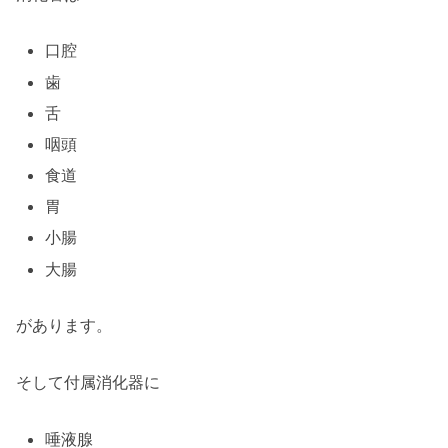
口腔
歯
舌
咽頭
食道
胃
小腸
大腸
があります。
そして付属消化器に
唾液腺