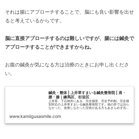
それは腸にアプローチすることで、脳にも良い影響を出せ
ると考えているからです。
脳に直接アプローチするのは難しいですが、腸には鍼灸で
アプローチすることができますからね。
お腹の鍼灸が気になる方は治療のときにお申し出くださ
い。
鍼灸・整体 | 上井草すまいる鍼灸整骨院 | 肩・
腰・膝｜練馬区、杉並区
上井草、下石神井にある、完全個室、完全予約制、完全個
別対応の上井草すまいる鍼灸整骨院です。他の所では治ら
なかった、改善しなかった症状がある方もあきらめず当院
にお越しください。ぎっくり腰、寝違え、四十肩、五十
肩、自律神経、不眠、交通事故等ご相...
www.kamiigusasmile.com