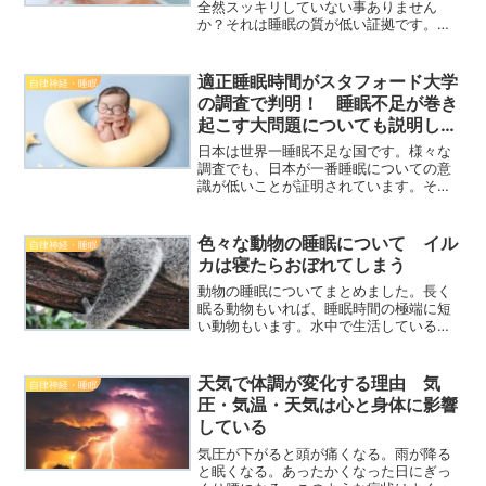
全然スッキリしていない事ありません
か？それは睡眠の質が低い証拠です。睡
眠の第一人者、スタフォード大学の西野
教授の著書を基に睡眠の質を高める方法
を解説しました。
適正睡眠時間がスタフォード大学
自律神経・睡眠
の調査で判明！ 睡眠不足が巻き
起こす大問題についても説明しま
した。
日本は世界一睡眠不足な国です。様々な
調査でも、日本が一番睡眠についての意
識が低いことが証明されています。そん
な眠れない国・日本で、自分自身を守る
ために睡眠の知識を手に入れておきまし
ょう。
色々な動物の睡眠について イル
自律神経・睡眠
カは寝たらおぼれてしまう
動物の睡眠についてまとめました。長く
眠る動物もいれば、睡眠時間の極端に短
い動物もいます。水中で生活しているイ
ルカは完全に寝たらおぼれてしまうかも
しれません。イルカたちはどのように眠
っているのでしょうか？
天気で体調が変化する理由 気
自律神経・睡眠
圧・気温・天気は心と身体に影響
している
気圧が下がると頭が痛くなる。雨が降る
と眠くなる。あったかくなった日にぎっ