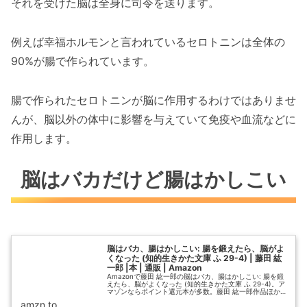
それを受けた脳は全身に司令を送ります。
例えば幸福ホルモンと言われているセロトニンは全体の
90%が腸で作られています。
腸で作られたセロトニンが脳に作用するわけではありませ
んが、脳以外の体中に影響を与えていて免疫や血流などに
作用します。
脳はバカだけど腸はかしこい
脳はバカ、腸はかしこい: 腸を鍛えたら、脳がよ
くなった (知的生きかた文庫 ふ 29-4) | 藤田 紘
一郎 |本 | 通販 | Amazon
Amazonで藤田 紘一郎の脳はバカ、腸はかしこい: 腸を鍛
えたら、脳がよくなった (知的生きかた文庫 ふ 29-4)。ア
マゾンならポイント還元本が多数。藤田 紘一郎作品ほか、
お急ぎ便対象商品は当日お届けも可能。また脳はバカ、腸
amzn.to
はかしこい:...