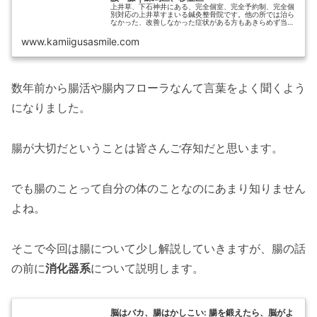
上井草、下石神井にある、完全個室、完全予約制、完全個
別対応の上井草すまいる鍼灸整骨院です。他の所では治ら
なかった、改善しなかった症状がある方もあきらめず当院
にお越しください。ぎっくり腰、寝違え、四十肩、五十
肩、自律神経、不眠、交通事故等ご相...
www.kamiigusasmile.com
数年前から腸活や腸内フローラなんて言葉をよく聞くよう
になりました。
腸が大切だということは皆さんご存知だと思います。
でも腸のことって自分の体のことなのにあまり知りません
よね。
そこで今回は腸について少し解説していきますが、腸の話
の前に
消化器系
について説明します。
脳はバカ、腸はかしこい: 腸を鍛えたら、脳がよ