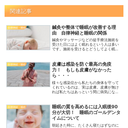
関連記事
鍼灸や整体で睡眠が改善する理
自律神経・睡眠
由 自律神経と睡眠の関係
鍼灸やマッサージなどの徒手療法施術を
受けた日にはよく眠れるという人は多い
です。施術を受けるとどうしてよく眠れ
るのか？よく眠れる理由には自律神経が
大きく関わっています。今回のブログは
自律神経と睡眠の関係についてわかりや
皮膚は感染を防ぐ最高の免疫
自律神経・睡眠
すく解説していきます。
力！ もしも皮膚がなかった
ら・・・
様々な感染症から私たちの身体を守って
くれているのは、実は皮膚。皮膚が無け
れば私たちはあっという間に病気になっ
てしまいます。しかし、皮膚があっても
感染症になってしまうのは何故でしょ
う？感染症対策で気を付けるべき対策に
睡眠の質を高めるには入眠後90
自律神経・睡眠
ついて説明しました。
分が大切！ 睡眠のゴールデンタ
イムについて
朝起きた時に、たくさん寝たはずなのに