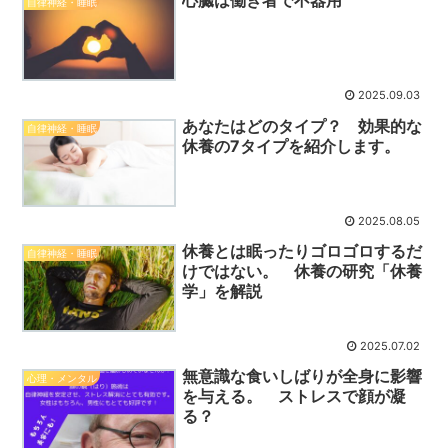
心臓は働き者で不器用
自律神経・睡眠
2025.09.03
あなたはどのタイプ？ 効果的な
自律神経・睡眠
休養の7タイプを紹介します。
2025.08.05
休養とは眠ったりゴロゴロするだ
自律神経・睡眠
けではない。 休養の研究「休養
学」を解説
2025.07.02
無意識な食いしばりが全身に影響
心理・メンタル
を与える。 ストレスで顔が凝
る？