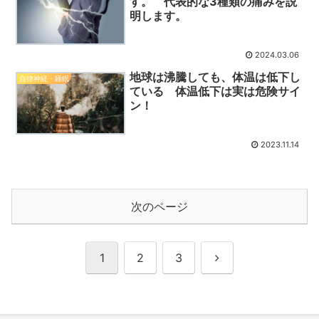
す。 代表的な3種類の痛みを説
明します。
2024.03.06
地球は沸騰しても、体温は低下し
自律神経・睡眠
ている 体温低下は実は危険サイ
ン！
2023.11.14
次のページ
次
1
2
3
へ