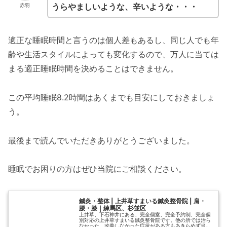
うらやましいような、辛いような・・・
赤羽
適正な睡眠時間と言うのは個人差もあるし、同じ人でも年
齢や生活スタイルによっても変化するので、万人に当ては
まる適正睡眠時間を決めることはできません。
この平均睡眠8.2時間はあくまでも目安にしておきましょ
う。
最後まで読んでいただきありがとうございました。
睡眠でお困りの方はぜひ当院にご相談ください。
鍼灸・整体 | 上井草すまいる鍼灸整骨院 | 肩・
腰・膝｜練馬区、杉並区
上井草、下石神井にある、完全個室、完全予約制、完全個
別対応の上井草すまいる鍼灸整骨院です。他の所では治ら
なかった、改善しなかった症状がある方もあきらめず当院