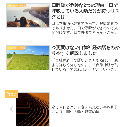
は外れまています！
口呼吸が危険な2つの理由 口で
自律神経・睡眠
呼吸している人類だけが持つリス
クとは
口は本来消化器官であって、呼吸器官で
はありません。口で呼吸ができるのは人
間だけです。口で呼吸できるからこその
メリットはもちろんありますが、同時に
大きなデメリットもあります。今回は口
呼吸のメリットとデメリットを紹介しま
今更聞けない自律神経の話をわか
自律神経・睡眠
す。
りやすく解説しました
「自律神経って聞いたことあるけど、あ
まり詳しく知らない。」「自律神経が乱
れているって言われたけどどういうこ
と？」そんな方はこのブログがオススメ
です。このブログを読めば自律神経の事
をザックリと知る事ができます。
変えられることと変えられない事を見分
けよう 関心の輪と影響の輪