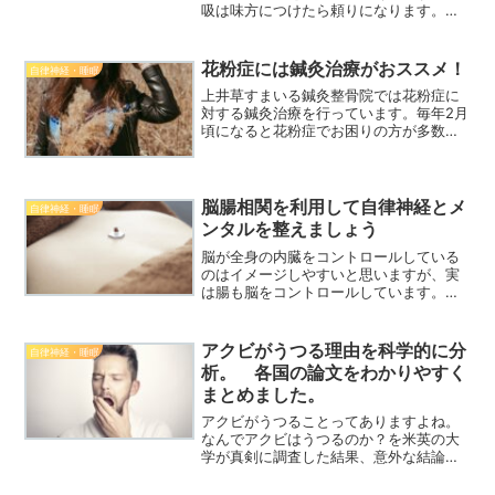
吸は味方につけたら頼りになります。反
面、呼吸を敵に回してしまうと自律神経
の乱れだけでなく、過呼吸や誤嚥等の原
因になる強敵になってしまいます。しっ
花粉症には鍼灸治療がおススメ！
自律神経・睡眠
かり知識を付けて、呼吸を味方にしまし
上井草すまいる鍼灸整骨院では花粉症に
ょう。
対する鍼灸治療を行っています。毎年2月
頃になると花粉症でお困りの方が多数来
院されます。当院の鍼灸治療では対症療
法だけでなく、根本から体質改善する施
術を行っています。ご興味のある方はぜ
ひご相談ください。
脳腸相関を利用して自律神経とメ
自律神経・睡眠
ンタルを整えましょう
脳が全身の内臓をコントロールしている
のはイメージしやすいと思いますが、実
は腸も脳をコントロールしています。今
回はそんな脳腸相関についてわかりやす
く説明しました。
アクビがうつる理由を科学的に分
自律神経・睡眠
析。 各国の論文をわかりやすく
まとめました。
アクビがうつることってありますよね。
なんでアクビはうつるのか？を米英の大
学が真剣に調査した結果、意外な結論が
導き出されました。その結果をわかりや
すく解説しました。たぶんあなたの予想