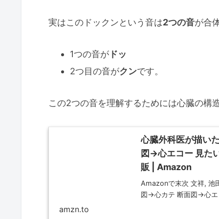
実はこのドックンという音は
2つの音
が合
1つの音が
ドッ
2つ目の音が
クン
です。
この2つの音を理解するためには心臓の構
心臓外科医が描いた
図→心エコー 見たいと
販 | Amazon
Amazonで末次 文祥,
図→心カテ 断面図→心
多数。末次 文祥, 池田 
amzn.to