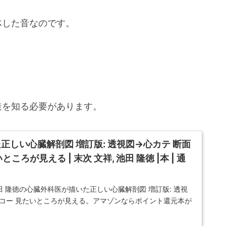
体した音なのです。
造を知る必要があります。
正しい心臓解剖図 増訂版: 透視図→心カテ 断面
ころが見える | 末次 文祥, 池田 隆徳 |本 | 通
 池田 隆徳の心臓外科医が描いた正しい心臓解剖図 増訂版: 透視
エコー 見たいところが見える。アマゾンならポイント還元本が
隆徳作品ほか、お急ぎ便対象商品は当日お届けも...